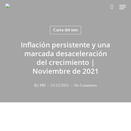
Skip
Men
to
search
main
content
Carta del mes
Inflación persistente y una
marcada desaceleración
del crecimiento |
Noviembre de 2021
By
PBI
21/12/2021
No Comments