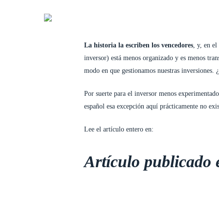
Skip
to
PBI
FILOSOFIA
SOLUCIONE
main
content
La historia la escriben los vencedores
, y, en e
inversor) está menos organizado y es menos transp
modo en que gestionamos nuestras inversiones. ¿
Por suerte para el inversor menos experimentado 
español esa excepción aquí prácticamente no exi
Lee el artículo entero en:
Artículo publicado 
Hit enter to search or ESC to close