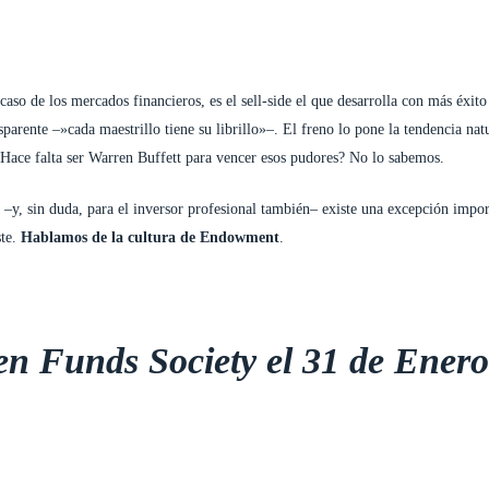
S
FUNDACIONES
EQUIPO
ACTUALIDAD
CONTACTO
l caso de los mercados financieros, es el sell-side el que desarrolla con más éxito
arente –»cada maestrillo tiene su librillo»–. El freno lo pone la tendencia nat
Hace falta ser Warren Buffett para vencer esos pudores? No lo sabemos.
–y, sin duda, para el inversor profesional también– existe una excepción import
ste.
Hablamos de la cultura de Endowment
.
en Funds Society el 31 de Ener