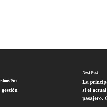
Next Post
evious Post
La principa
gestión
si el actua
pasajero. 