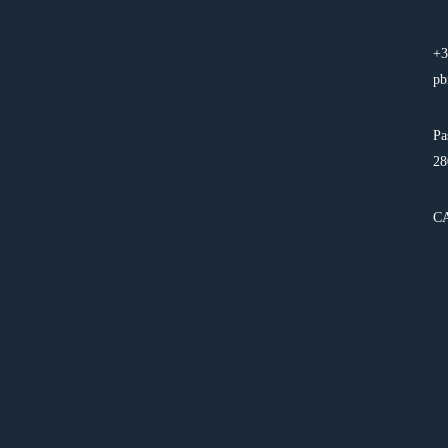
+3
pb
Pa
28
C