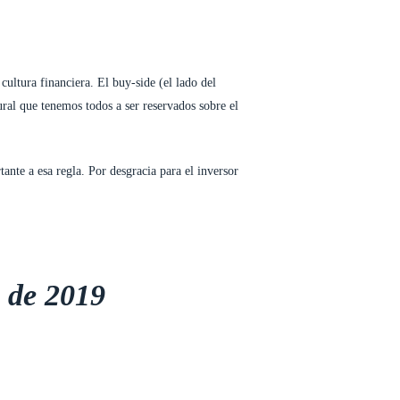
search
LINKEDIN
INSTAGRAM
SPOTIFY
ACCESO CLIENTES
 cultura financiera. El buy-side (el lado del
ural que tenemos todos a ser reservados sobre el
ante a esa regla. Por desgracia para el inversor
o de 2019