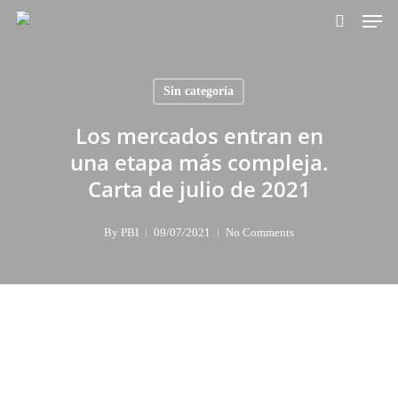
Skip
Men
to
search
main
content
Sin categoría
Los mercados entran en
una etapa más compleja.
Carta de julio de 2021
By
PBI
09/07/2021
No Comments