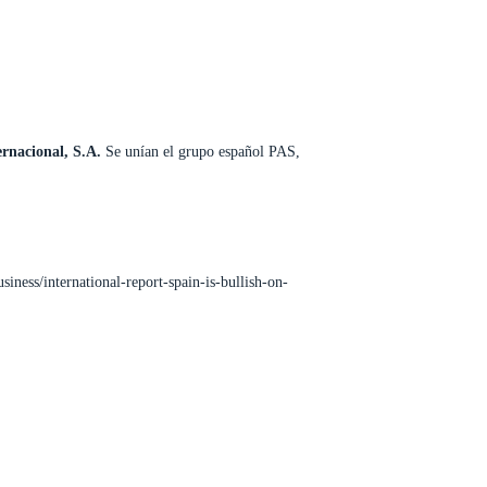
search
LINKEDIN
INSTAGRAM
SPOTIFY
ACCESO CLIENTES
rnacional, S.A.
Se unían el grupo español PAS,
ness/international-report-spain-is-bullish-on-