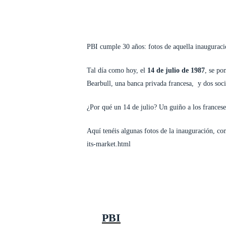
Skip
to
PBI
FILOSOFIA
SOLU
main
content
PBI cumple 30 años: fotos de aquella inaugurac
Tal día como hoy, el
14 de julio de 1987
, se po
Bearbull, una banca privada francesa, y dos so
¿Por qué un 14 de julio? Un guiño a los francese
Aquí tenéis algunas fotos de la inauguración, c
its-market.html
Hit enter to search or ESC to close
PBI