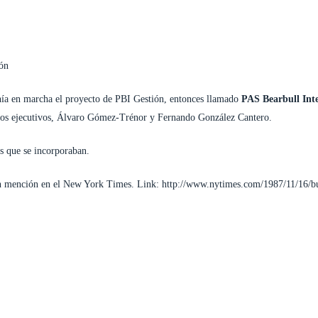
CIONES
FUNDACIONES
EQUIPO
ACTUALIDAD
CONTACTO
ión
nía en marcha el proyecto de PBI Gestión, entonces llamado
PAS Bearbull Inte
cios ejecutivos, Álvaro Gómez-Trénor y Fernando González Cantero.
s que se incorporaban.
on mención en el
New York Times
. Link:
http://www.nytimes.com/1987/11/16/busi