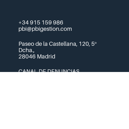
+34 915 159 986
pbi@pbigestion.com
Paseo de la Castellana, 120, 5º
Dcha.,
28046 Madrid
CANAL DE DENUNCIAS
© 2026 PBI Gestión Agencia de
Valores S.A.
linkedin
instagram
spotify