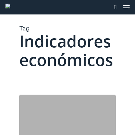
Skip
Men
to
search
main
content
Tag
Indicadores
económicos