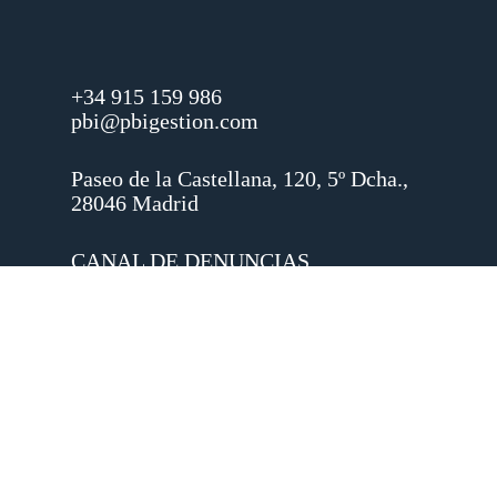
+34 915 159 986
pbi@pbigestion.com
Paseo de la Castellana, 120, 5º Dcha.,
28046 Madrid
CANAL DE DENUNCIAS
© 2026 PBI Gestión Agencia de
Valores S.A.
linkedin
instagram
spotify