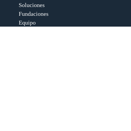
Soluciones
Fundaciones
Equipo
Actualidad
Contacto
Acceso clientes
+34 915 159 986
pbi@pbigestion.com
Paseo de la Castellana, 120, 5º Dcha.,