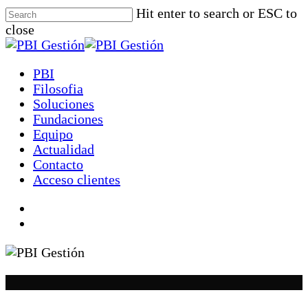
Skip
Hit enter to search or ESC to
to
close
main
Close
content
Search
search
Menu
PBI
Filosofia
Soluciones
Fundaciones
Equipo
Actualidad
Contacto
Acceso clientes
linkedin
instagram
spotify
search