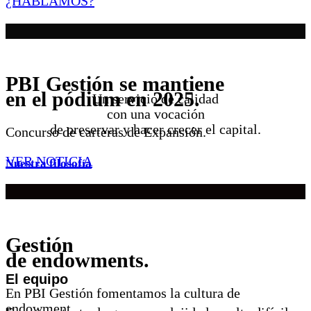
¿HABLAMOS?
PBI Gestión se mantiene
en el pódium en 2025.
Un servicio de calidad
con una vocación
de preservar y hacer crecer el capital.
Concurso de carteras de Expansión.
VER NOTICIA
Nuestra filosofía
Gestión
de endowments.
El equipo
En PBI Gestión fomentamos la cultura de
endowment