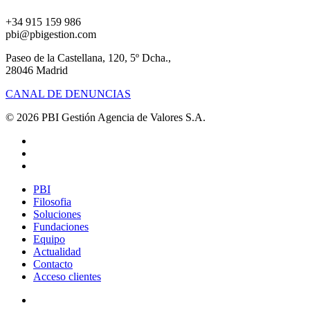
+34 915 159 986
pbi@pbigestion.com
Paseo de la Castellana, 120, 5º Dcha.,
28046 Madrid
CANAL DE DENUNCIAS
© 2026 PBI Gestión Agencia de Valores S.A.
linkedin
instagram
spotify
Close
PBI
Menu
Filosofia
Soluciones
Fundaciones
Equipo
Actualidad
Contacto
Acceso clientes
linkedin