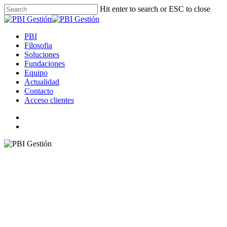
Skip
Hit enter to search or ESC to close
to
Close
main
Search
content
search
Menu
PBI
Filosofia
Soluciones
Fundaciones
Equipo
Actualidad
Contacto
Acceso clientes
linkedin
instagram
spotify
search
IA, grandes salidas 