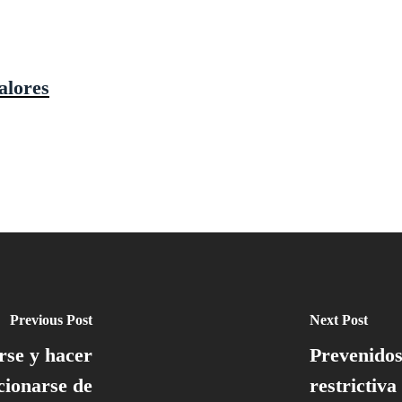
alores
Previous Post
Next Post
rse y hacer
Prevenidos
cionarse de
restrictiva