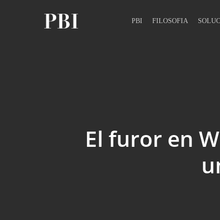
Skip
to
PBI
FILOSOFIA
SOLUC
main
content
El furor en W
u