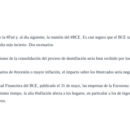
e la
#Fed
y, al día siguiente, la reunión del
#BCE
. Es casi seguro que el BCE su
lta más incierto. Dos escenarios:
iones de la consolidación del proceso de desinflación sería bien recibido por lo
narios de
#recesión
o mayor inflación, el impacto sobre los
#mercados
sería neg
dad Financiera del BCE, publicado el 31 de mayo, las empresas de la Eurozona 
 mismo tiempo, la alta
#inflación
afecta a los hogares, en particular a los de ingr
mos.