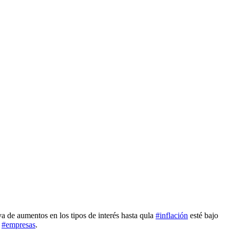
va de aumentos en los tipos de interés hasta qula
#inflación
esté bajo
s
#empresas
.