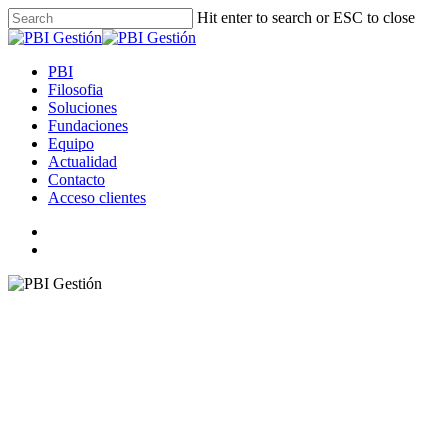
Skip
Hit enter to search or ESC to close
to
Close
main
Search
content
search
Menu
PBI
Filosofia
Soluciones
Fundaciones
Equipo
Actualidad
Contacto
Acceso clientes
linkedin
instagram
spotify
search
El aumento de tipos d